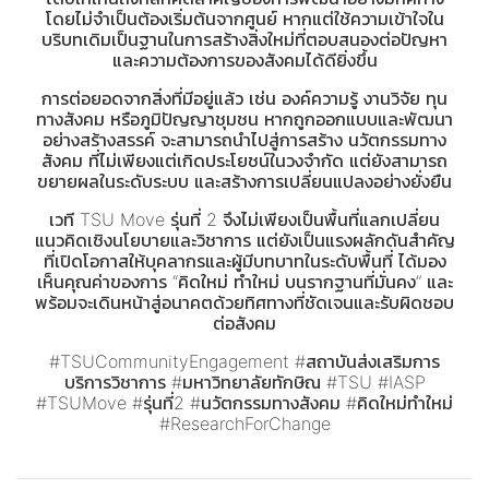
โดยไม่จำเป็นต้องเริ่มต้นจากศูนย์ หากแต่ใช้ความเข้าใจใน
บริบทเดิมเป็นฐานในการสร้างสิ่งใหม่ที่ตอบสนองต่อปัญหา
และความต้องการของสังคมได้ดียิ่งขึ้น
การต่อยอดจากสิ่งที่มีอยู่แล้ว เช่น องค์ความรู้ งานวิจัย ทุน
ทางสังคม หรือภูมิปัญญาชุมชน หากถูกออกแบบและพัฒนา
อย่างสร้างสรรค์ จะสามารถนำไปสู่การสร้าง
นวัตกรรมทาง
สังคม
ที่ไม่เพียงแต่เกิดประโยชน์ในวงจำกัด แต่ยังสามารถ
ขยายผลในระดับระบบ และสร้างการเปลี่ยนแปลงอย่างยั่งยืน
เวที TSU Move รุ่นที่ 2 จึงไม่เพียงเป็นพื้นที่แลกเปลี่ยน
แนวคิดเชิงนโยบายและวิชาการ แต่ยังเป็นแรงผลักดันสำคัญ
ที่เปิดโอกาสให้บุคลากรและผู้มีบทบาทในระดับพื้นที่ ได้มอง
เห็นคุณค่าของการ “คิดใหม่ ทำใหม่ บนรากฐานที่มั่นคง” และ
พร้อมจะเดินหน้าสู่อนาคตด้วยทิศทางที่ชัดเจนและรับผิดชอบ
ต่อสังคม
#TSUCommunityEngagement #สถาบันส่งเสริมการ
บริการวิชาการ #มหาวิทยาลัยทักษิณ #TSU #IASP
#TSUMove #รุ่นที่2 #นวัตกรรมทางสังคม #คิดใหม่ทำใหม่
#ResearchForChange