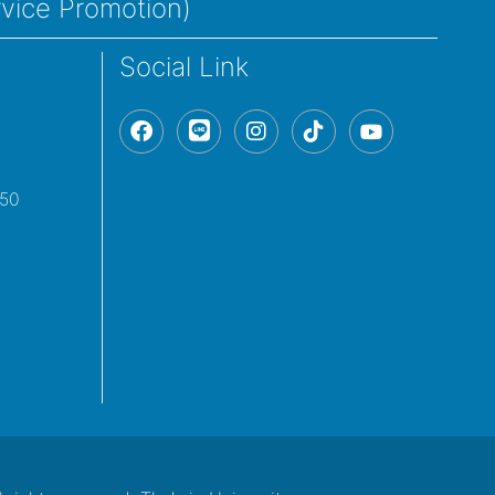
rvice Promotion)
Social Link
150