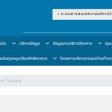
ระบบสารสนเทศงานบริการวิ
เด่น
บริการข้อมูล
ข้อมูลงานบริการวิชาการ
ทุนบร
งินทุนหมุนเวียนทักษิณาคาร
โครงการบริหารงานแม่บ้านทำค
t Thailand