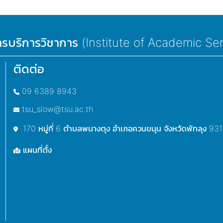
ารบริการวิชาการ (Institute of Academic Se
ติดต่อ
09 6389 8943
tsu_slow@tsu.ac.th
170 หมู่ที่ 6 ตำบลพนางตุง อำเภอควนขนุน จังหวัดพัทลุง 93
แผนที่ตั้ง