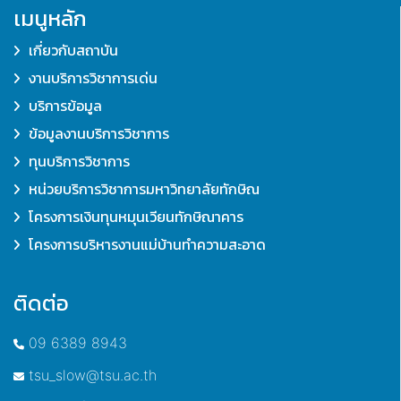
เมนูหลัก
เกี่ยวกับสถาบัน
งานบริการวิชาการเด่น
บริการข้อมูล
ข้อมูลงานบริการวิชาการ
ทุนบริการวิชาการ
หน่วยบริการวิชาการมหาวิทยาลัยทักษิณ
โครงการเงินทุนหมุนเวียนทักษิณาคาร
โครงการบริหารงานแม่บ้านทำความสะอาด
ติดต่อ
09 6389 8943
tsu_slow@tsu.ac.th