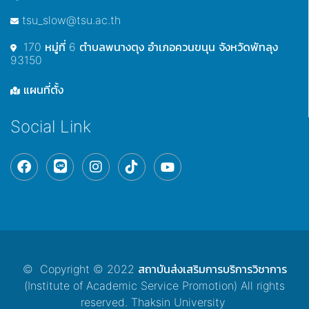
tsu_slow@tsu.ac.th
170 หมู่ที่ 6 ตำบลพนางตุง อำเภอควนขนุน จังหวัดพัทลุง
93150
แผนที่ตั้ง
Social Link
© Copyright © 2022 สถาบันส่งเสริมการบริการวิชาการ
(Institute of Academic Service Promotion) All rights
reserved. Thaksin University