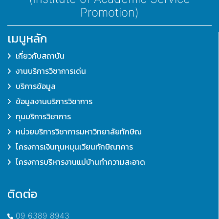
Promotion)
เมนูหลัก
เกี่ยวกับสถาบัน
งานบริการวิชาการเด่น
บริการข้อมูล
ข้อมูลงานบริการวิชาการ
ทุนบริการวิชาการ
หน่วยบริการวิชาการมหาวิทยาลัยทักษิณ
โครงการเงินทุนหมุนเวียนทักษิณาคาร
โครงการบริหารงานแม่บ้านทำความสะอาด
ติดต่อ
09 6389 8943